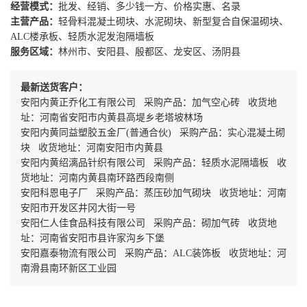
经营模式：
批发、经销、多少钱一方、价格实惠、名录
主营产品：
轻骨料混凝土砌块、水泥砌块、新型复合自保温砌块、
ALC楼承板、轻质水泥发泡隔墙板
服务区域：
林州市、安阳县、殷都区、龙安区、汤阴县
最新送货客户：
安阳内黄正乔化工有限公司 采购产品：加气空心砖 收货地
址：河南省安阳市内黄县高堤乡老塔坡林场
安阳内黄同益塑胶五金厂(普通合伙) 采购产品：实心混凝土砌
块 收货地址：河南安阳市内黄县
安阳内黄绍漓品针织有限公司 采购产品：轻质水泥隔墙板 收
货地址：河南内黄县南环路西段南侧
安阳科恩电子厂 采购产品：蒸压砂加气砌块 收货地址：河南
安阳市开发区井冈大街一号
安阳仁人佳食品科技有限公司 采购产品：砌加气砖 收货地
址：河南省安阳市县许家沟乡下堡
安阳嘉泰物流有限公司 采购产品：ALC装饰板 收货地址：河
南滑县南环新区工业园